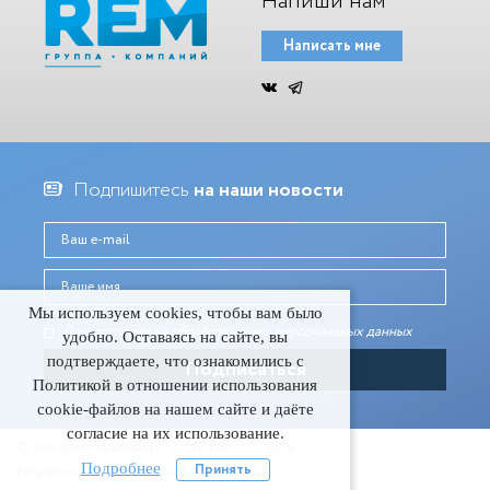
Напиши нам
Написать мне
Подпишитесь
на наши новости
Мы используем cookies, чтобы вам было
Даю согласие на обработку моих персональных данныx
удобно. Оставаясь на сайте, вы
подтверждаете, что ознакомились с
Политикой в отношении использования
cookie-файлов на нашем сайте и даёте
согласие на их использование.
©
Все права защищены
/
ГК REM
/
2019
Подробнее
Принять
Разработка и техподдержка - Гигабайт