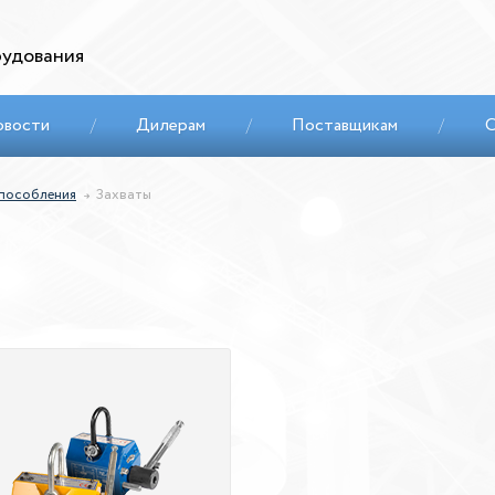
удования
овости
/
Дилерам
/
Поставщикам
/
С
способления
Захваты