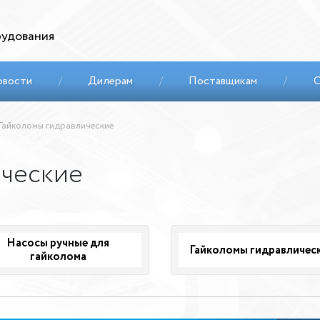
удования
овости
/
Дилерам
/
Поставщикам
/
С
Гайколомы гидравлические
ические
Насосы ручные для
Гайколомы гидравличес
гайколома