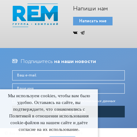
Напиши нам
Написать мне
Подпишитесь
на наши новости
Мы используем cookies, чтобы вам было
Даю согласие на обработку моих персональных данныx
удобно. Оставаясь на сайте, вы
подтверждаете, что ознакомились с
Политикой в отношении использования
cookie-файлов на нашем сайте и даёте
согласие на их использование.
©
Все права защищены
/
ГК REM
/
2019