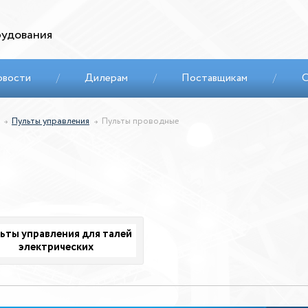
удования
овости
/
Дилерам
/
Поставщикам
/
С
Пульты управления
Пульты проводные
ьты управления для талей
электрических