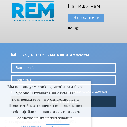
Напиши нам
Написать мне
Подпишитесь
на наши новости
Мы используем cookies, чтобы вам было
Даю согласие на обработку моих персональных данныx
удобно. Оставаясь на сайте, вы
подтверждаете, что ознакомились с
Политикой в отношении использования
cookie-файлов на нашем сайте и даёте
согласие на их использование.
©
Все права защищены
/
ГК REM
/
2019