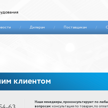
удования
овости
/
Дилерам
/
Поставщикам
/
С
шим клиентом
Наши менеджеры, проконсультируют по люб
54-63
вопросам:
консультация по товарам, по оплат