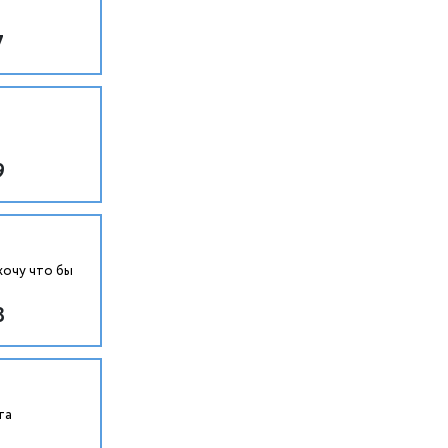
7
9
хочу что бы
8
та