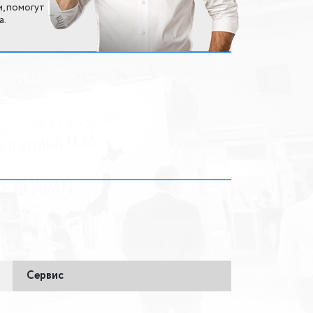
м, помогут
а.
Сервис