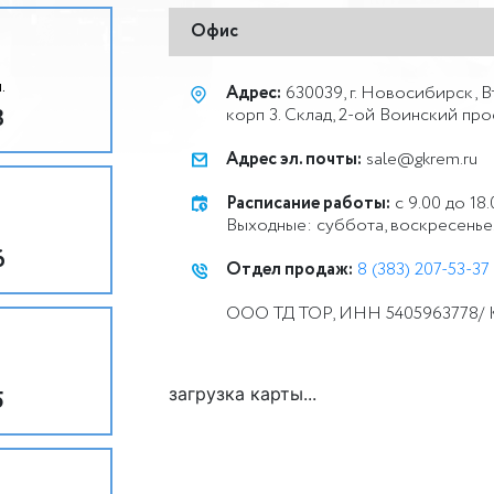
Офис
.
Адрес:
630039, г. Новосибирск, В
3
корп 3. Склад, 2-ой Воинский прое
Адрес эл. почты:
sale@gkrem.ru
Расписание работы:
с 9.00 до 18.
Выходные: суббота, воскресенье
6
Отдел продаж:
8 (383) 207-53-37
ООО ТД ТОР, ИНН 5405963778/ К
загрузка карты...
5