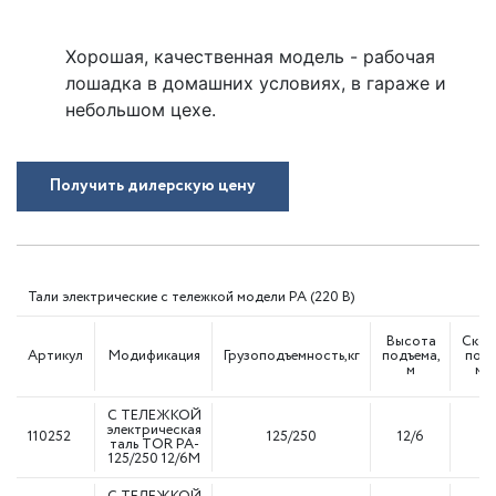
Хорошая, качественная модель - рабочая
лошадка в домашних условиях, в гараже и
небольшом цехе.
Получить дилерскую цену
Тали электрические с тележкой модели РА (220 В)
Высота
Скор
Артикул
Модификация
Грузоподъемность,кг
подъема,
подъ
м
м/
С ТЕЛЕЖКОЙ
электрическая
110252
125/250
12/6
10
таль TOR PA-
125/250 12/6M