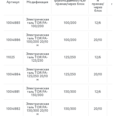
Грузоподъемность,кг
м
м
Артикул
Модификация
прямая/через блок
прямая/
пр
через
ч
блок
б
Электрическая
1004885
таль TOR PA-
100/200
12/6
1
100/200
Электрическая
таль TOR PA-
1004886
100/200
20/10
1
100/200 20/10
м
Электрическая
11025
таль TOR PA-
125/250
12/6
1
125/250
Электрическая
таль TOR PA-
1004884
125/250
20/10
1
125/250 20/10
м
Электрическая
1004881
таль TOR PA-
150/300
12/6
1
150/300
Электрическая
таль TOR PA-
1004882
150/300
20/10
1
150/300 20/10
м