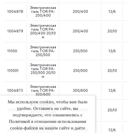
Электрическая
1004878
таль TOR PA-
200/400
12/6
1
200/400
Электрическая
таль TOR PA-
1004879
200/400
20/10
1
200/400 20/10
м
Электрическая
11050
таль TOR PA-
250/500
12/6
1
250/500
Электрическая
таль TOR PA-
110501
250/500
20/10
1
250/500 20/10
м
Электрическая
1004873
таль TOR PA-
300/600
12/6
1
300/600
Мы используем cookies, чтобы вам было
Электрическая
таль TOR PA-
удобно. Оставаясь на сайте, вы
1004874
300/600
20/10
1
300/600 20/10
подтверждаете, что ознакомились с
м
Политикой в отношении использования
Электрическая
cookie-файлов на нашем сайте и даёте
1003308
таль TOR PA-
400/800
12/6
1