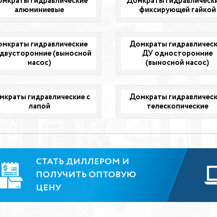
мкраты гидравлические
Домкраты гидравлически
алюминиевые
фиксирующей гайкой
мкраты гидравлические
Домкраты гидравличес
двусторонние (выносной
ДУ односторонние
насос)
(выносной насос)
мкраты гидравлические с
Домкраты гидравличес
лапой
телескопические
СТАТЬ ДИЛЛЕРОМ И
ПОЛУЧИТЬ ОПТОВУЮ
ЦЕНУ