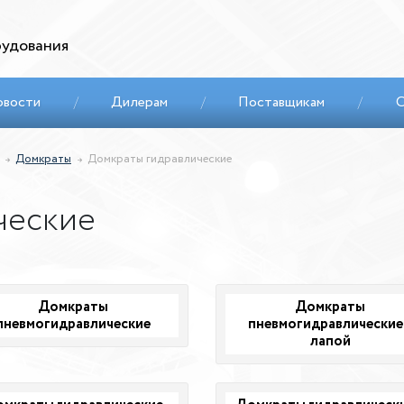
удования
овости
/
Дилерам
/
Поставщикам
/
С
Домкраты
Домкраты гидравлические
ческие
Домкраты
Домкраты
пневмогидравлические
пневмогидравлические
лапой