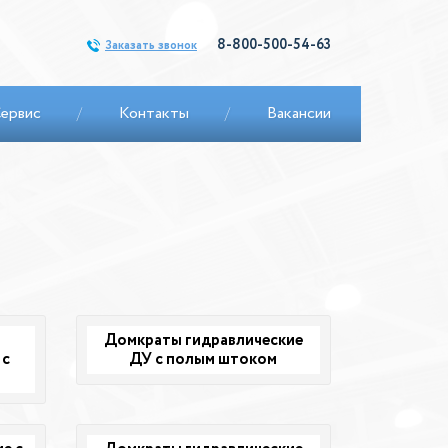
8-800-500-54-63
Заказать звонок
ервис
/
Контакты
/
Вакансии
Домкраты гидравлические
 с
ДУ c полым штоком