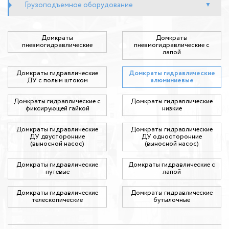
Грузоподъемное оборудование
Домкраты
Домкраты
пневмогидравлические
пневмогидравлические с
лапой
Домкраты гидравлические
Домкраты гидравлические
ДУ c полым штоком
алюминиевые
Домкраты гидравлические с
Домкраты гидравлические
фиксирующей гайкой
низкие
Домкраты гидравлические
Домкраты гидравлические
ДУ двусторонние
ДУ односторонние
(выносной насос)
(выносной насос)
Домкраты гидравлические
Домкраты гидравлические с
путевые
лапой
Домкраты гидравлические
Домкраты гидравлические
телескопические
бутылочные