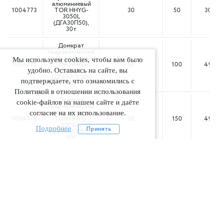
алюминиевый
1004773
TOR HHYG-
30
50
309
3050L
(ДГА30П50),
30т
Домкрат
гидравлический
алюминиевый
Мы используем cookies, чтобы вам было
1004777
TOR HHYG-
50
100
496
удобно. Оставаясь на сайте, вы
50100L
(ДГА50П100),
подтверждаете, что ознакомились с
50т
Политикой в отношении использования
Домкрат
cookie-файлов на нашем сайте и даёте
гидравлический
алюминиевый
согласие на их использование.
1004778
TOR HHYG-
50
150
496
50150L
Подробнее
Принять
(ДГА50П150),
50т
Домкрат
гидравлический
алюминиевый
1004776
TOR HHYG-
50
50
496
5050L
(ДГА50П50),
50т
Домкрат
гидравлический