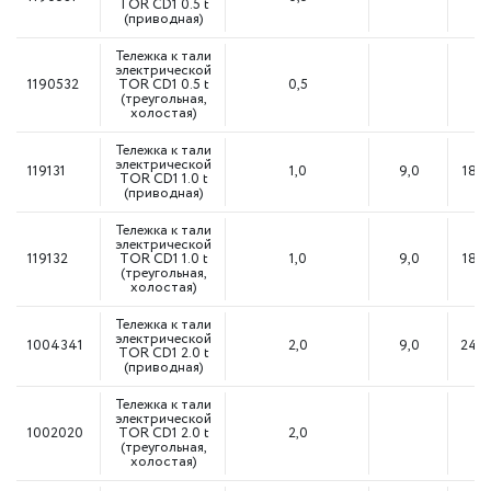
TOR CD1 0.5 t
(приводная)
Тележка к тали
электрической
1190532
TOR CD1 0.5 t
0,5
(треугольная,
холостая)
Тележка к тали
электрической
119131
1,0
9,0
18M
TOR CD1 1.0 t
(приводная)
Тележка к тали
электрической
119132
TOR CD1 1.0 t
1,0
9,0
18М
(треугольная,
холостая)
Тележка к тали
электрической
1004341
2,0
9,0
24М
TOR CD1 2.0 t
(приводная)
Тележка к тали
электрической
1002020
TOR CD1 2.0 t
2,0
(треугольная,
холостая)