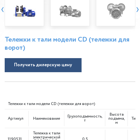
‹
›
Тележки к тали модели CD (тележки для
ворот)
Получить дилерскую цену
Тележки к тали модели CD (тележки для ворот)
Высота
Грузоподъемность,
Артикул
Наименование
подъема,
Тип 
т
м
Тележка к тали
электрической
1190531
0,5