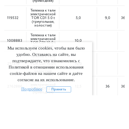
(приводная)
Тележка к тали
электрической
119532
TOR CD1 5.0 t
5,0
9,0
36М
(треугольная,
холостая)
Тележка к тали
электрической
1008883
10,0
TOR CD1 10.0 t
(приводная)
Мы используем cookies, чтобы вам было
удобно. Оставаясь на сайте, вы
Тележка к тали
электрической
подтверждаете, что ознакомились с
257378
TOR CD1 10.0 t
10,0
Политикой в отношении использования
(треугольная,
холостая)
cookie-файлов на нашем сайте и даёте
согласие на их использование.
Тележка к тали
электрической
2762886
12,5
36
36М
TOR CD1 12.5 t
Подробнее
Принять
(приводная)
Тележка к тали
электрической
10010810
TOR CD1 12.5 t
12,5
36
(холостая,
треугольная)
Тележка к тали