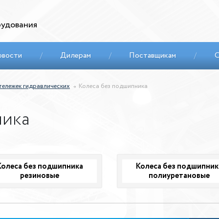
удования
овости
/
Дилерам
/
Поставщикам
/
С
тележек гидравлических
Колеса без подшипника
ника
Колеса без подшипника
Колеса без подшипник
резиновые
полиуретановые