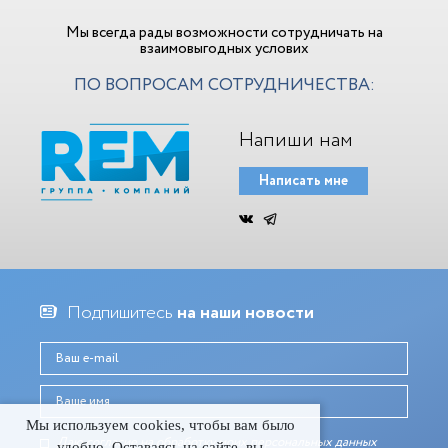
Мы всегда рады возможности сотрудничать на
взаимовыгодных услових
ПО ВОПРОСАМ СОТРУДНИЧЕСТВА:
Напиши нам
Написать мне
Подпишитесь
на наши новости
Мы используем cookies, чтобы вам было
Даю согласие на обработку моих персональных данныx
удобно. Оставаясь на сайте, вы