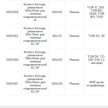
Колесо б/подш.
резиновое
TOR JC 2000,
160х50мм для
TOR BFL
1000299
160х50
Резина
тележки
1000, TOR
гидравлической
BFL 1500
JC
Колесо б/подш.
резиновое
80х70мм для
1000302
80х70
Резина
TOR AC, DF
тележки
гидравлической
AC DF
Колесо б/подш.
резиновое
TOR DF, TOR
180х50мм для
1000300
180х50
Резина
CBY CW 2 (с
тележки
весами)
гидравлической
AC DF
Колесо б/подш.
резиновое
200х50мм для
RHP (всех
1000301
200х50
Резина
тележки
модификаций)
гидравлической
AC DF