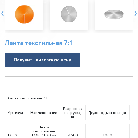
‹
›
Лента текстильная 7:1
Получить дилерскую цену
Лента текстильная 7:1
Разрывная
Ши
Артикул
Наименование
нагрузка,
Грузоподъемность,кг
кг
Лента
текстильная
12512
TOR 7:1 30 мм
4500
1000