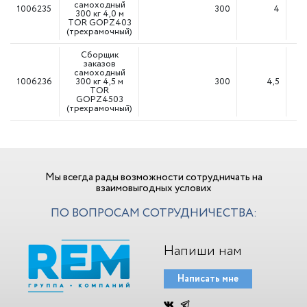
самоходный
1006235
300
4
300 кг 4,0 м
TOR GOPZ403
(трехрамочный)
Сборщик
заказов
самоходный
1006236
300 кг 4,5 м
300
4,5
TOR
GOPZ4503
(трехрамочный)
Мы всегда рады возможности сотрудничать на
взаимовыгодных услових
ПО ВОПРОСАМ СОТРУДНИЧЕСТВА:
Напиши нам
Написать мне