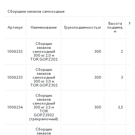
Сборщики заказов самоходные
Высота
Ма
Артикул
Наименование
Грузоподъемность,кг
подъема,
м
Сборщик
заказов
1006232
самоходный
300
2
300 кг 2,0 м
TOR GOPZ202
Сборщик
заказов
1006233
самоходный
300
3
300 кг 3,0 м
TOR GOPZ302
Сборщик
заказов
самоходный
1006234
300 кг 3,5 м
300
3,5
TOR
GOPZ3502
(трехрамочный)
Сборщик
заказов