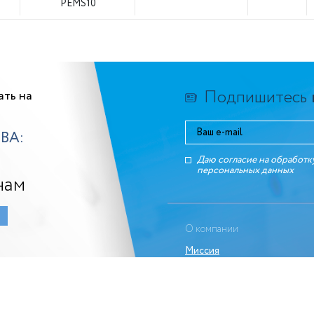
PEMS10
Подпишитесь
ать на
ВА:
Даю согласие на обработк
персональных данныx
нам
О компании
Миссия
История
Команда
Вакансии