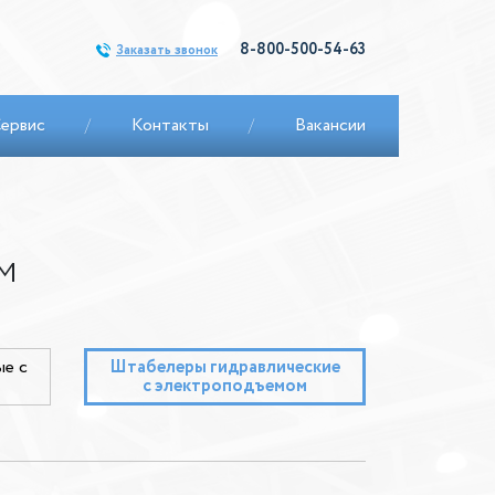
8-800-500-54-63
Заказать звонок
ервис
/
Контакты
/
Вакансии
м
е с
Штабелеры гидравлические
c электроподъемом