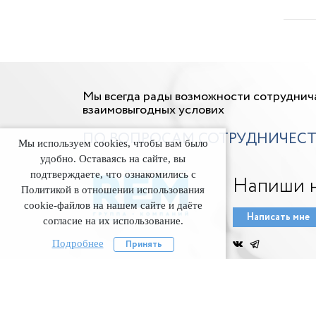
Мы всегда рады возможности сотруднич
взаимовыгодных услових
ПО ВОПРОСАМ СОТРУДНИЧЕСТ
Мы используем cookies, чтобы вам было
удобно. Оставаясь на сайте, вы
подтверждаете, что ознакомились с
Напиши 
Политикой в отношении использования
cookie-файлов на нашем сайте и даёте
Написать мне
согласие на их использование.
Подробнее
Принять