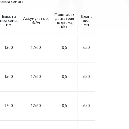
троподъемом
Мощность
Высота
Длина
Аккумулятор,
двигателя
подъема,
вил,
В/Ач
подъёма,
мм
мм
кВт
1300
12/60
0,5
650
1500
12/60
0,5
650
1700
12/60
0,5
650