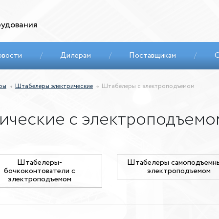
удования
овости
/
Дилерам
/
Поставщикам
/
С
ры
Штабелеры электрические
Штабелеры с электроподъемом
ические c электроподъемо
Штабелеры-
Штабелеры самоподъемны
бочкоконтователи с
электроподъемом
электроподъемом