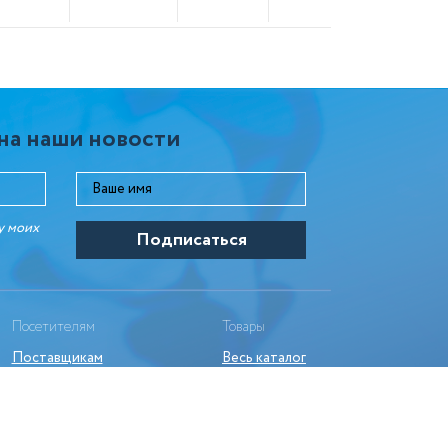
на наши новости
у моих
Посетителям
Товары
Поставщикам
Весь каталог
Дилерам
Видео тур