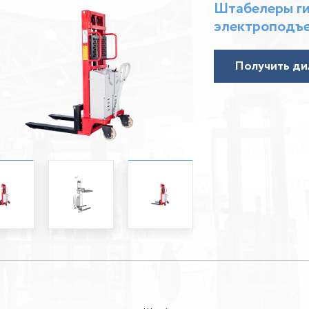
Штабелеры ги
электроподъ
Получить ди