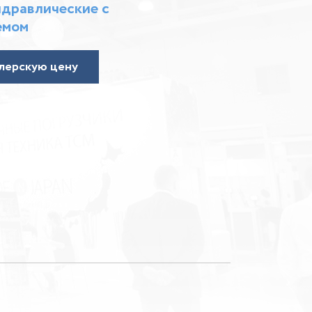
дравлические c
емом
лерскую цену