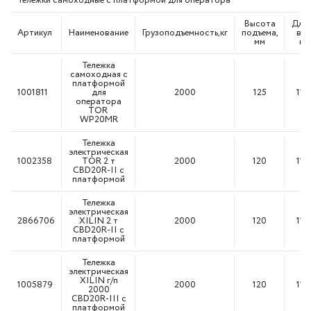
Тележки самоходные с платформой для оператора
Высота
Дли
Артикул
Наименование
Грузоподъемность,кг
подъема,
вил
мм
мм
Тележка
самоходная с
платформой
1001811
для
2000
125
115
оператора
TOR
WP20MR
Тележка
электрическая
1002358
TOR 2 т
2000
120
115
CBD20R-II с
платформой
Тележка
электрическая
2866706
XILIN 2 т
2000
120
115
CBD20R-II с
платформой
Тележка
электрическая
XILIN г/п
1005879
2000
120
115
2000
CBD20R-III с
платформой