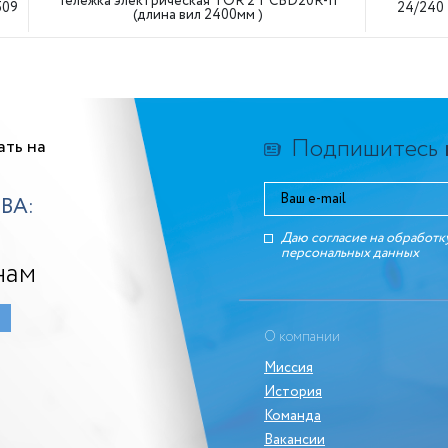
Тележка электрическая TOR 2 т CBD20R-II
509
24/240
(длина вил 2400мм )
Подпишитесь
ать на
ВА:
Даю согласие на обработк
персональных данныx
нам
О компании
Миссия
История
Команда
Вакансии