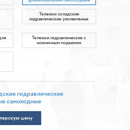
длинновильные самоходные
Тележки складские
гидравлические узковильные
для
Тележки гидравлические с
ножничным подъемом
дские гидравлические
ые самоходные
лерскую цену