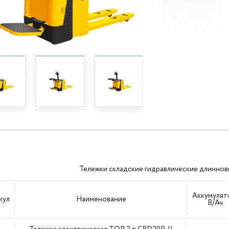
Тележки складские гидравлические длинно
Аккумулят
кул
Наименование
В/Ач