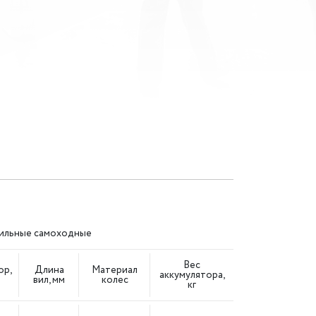
вильные самоходные
Вес
ор,
Длина
Материал
аккумулятора,
вил, мм
колес
кг