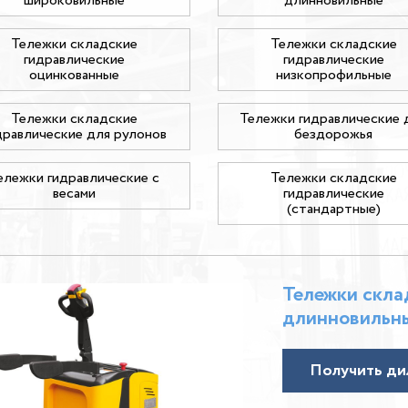
широковильные
длинновильные
Тележки складские
Тележки складские
гидравлические
гидравлические
оцинкованные
низкопрофильные
Тележки складские
Тележки гидравлические 
дравлические для рулонов
бездорожья
ележки гидравлические с
Тележки складские
весами
гидравлические
(стандартные)
Тележки скла
длинновильн
Получить ди