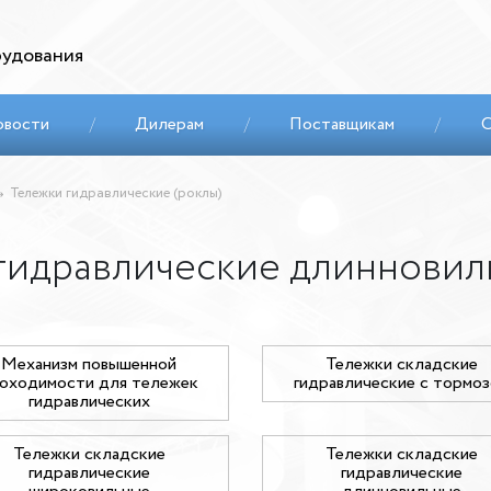
удования
овости
/
Дилерам
/
Поставщикам
/
С
Тележки гидравлические (роклы)
 гидравлические длиннови
Механизм повышенной
Тележки складские
оходимости для тележек
гидравлические с тормо
гидравлических
Тележки складские
Тележки складские
гидравлические
гидравлические