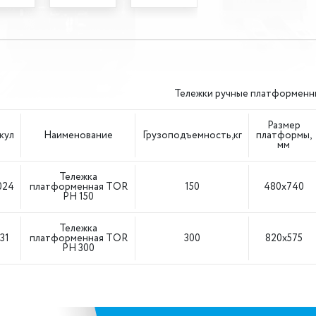
Тележки ручные платформенн
Размер
кул
Наименование
Грузоподъемность,кг
платформы,
мм
Тележка
024
платформенная TOR
150
480x740
PH 150
Тележка
31
платформенная TOR
300
820х575
PH 300