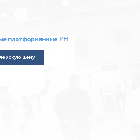
ные платформенные PH
лерскую цену