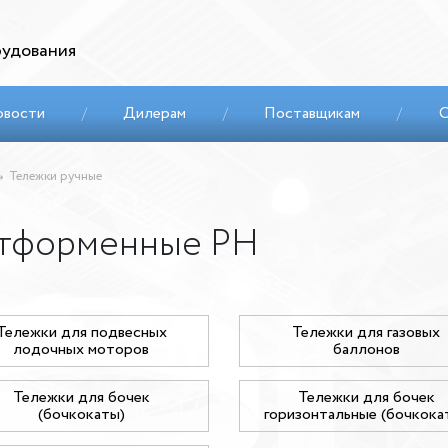
удования
овости
/
Дилерам
/
Поставщикам
/
С
Тележки ручные
атформенные PH
Тележки для подвесных
Тележки для газовых
лодочных моторов
баллонов
Тележки для бочек
Тележки для бочек
(бочкокаты)
горизонтальные (бочкока