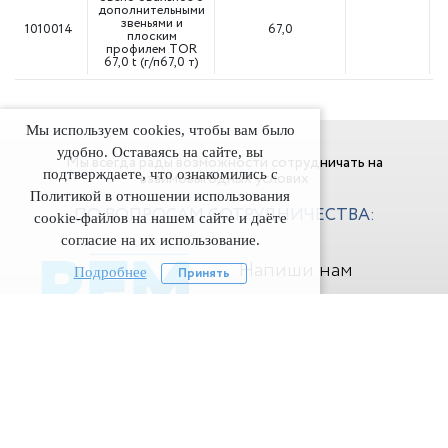
дополнительными
звеньями и
1010014
67,0
плоским
профилем TOR
67,0 t (г/п67,0 т)
Мы используем cookies, чтобы вам было
удобно. Оставаясь на сайте, вы
Мы всегда рады возможности сотрудничать на
подтверждаете, что ознакомились с
взаимовыгодных услових
Политикой в отношении использования
ПО ВОПРОСАМ СОТРУДНИЧЕСТВА:
cookie-файлов на нашем сайте и даёте
согласие на их использование.
Напиши нам
Подробнее
Принять
Написать мне
Подпишитесь
на наши новости