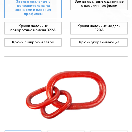
Звенья овальные с
Звенья овальные одиночные
дополнительными
c плоским профилем
звеньями и плоским
профилем
Крюки чалочные
Крюки чалочные модели
поворотные модели 322А
320А
Крюки с широким зевом
Крюки укорачивающие