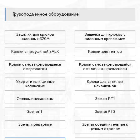
Грузоподъемное оборудование
Защелки для крюков
Защелки для крюков с
чалочных 320А
вилочным креплением
Крюки с проушиной SALK
Крюки для тентов
Крюки самозакрывающиеся
Крюки самозакрывающийся
с вертлюгом
с вилочным креплением
Укоротители цепные
Крюки для стяжных
клешневые
механизмов
Стяжные механизмы
Звенья РТ1
Звенья Т
Звенья РТ3
Звенья приварные
Звенья соединительные к
цепным стропам