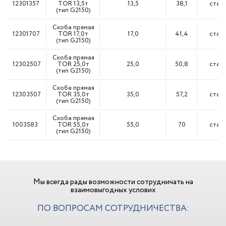
12301357
TOR 13,5т
13,5
38,1
сталь
(тип G2150)
Скоба прямая
12301707
TOR 17,0т
17,0
41,4
сталь
(тип G2150)
Скоба прямая
12302507
TOR 25,0т
25,0
50,8
сталь
(тип G2150)
Скоба прямая
12303507
TOR 35,0т
35,0
57,2
сталь
(тип G2150)
Скоба прямая
1003583
TOR 55,0т
55,0
70
сталь
(тип G2150)
Мы всегда рады возможности сотрудничать на
взаимовыгодных услових
ПО ВОПРОСАМ СОТРУДНИЧЕСТВА: