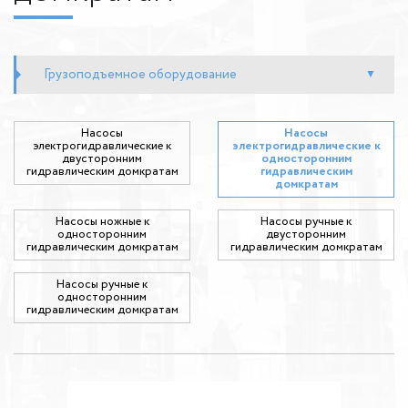
Грузоподъемное оборудование
Насосы
Насосы
электрогидравлические к
электрогидравлические к
двусторонним
односторонним
гидравлическим домкратам
гидравлическим
домкратам
Насосы ножные к
Насосы ручные к
односторонним
двусторонним
гидравлическим домкратам
гидравлическим домкратам
Насосы ручные к
односторонним
гидравлическим домкратам