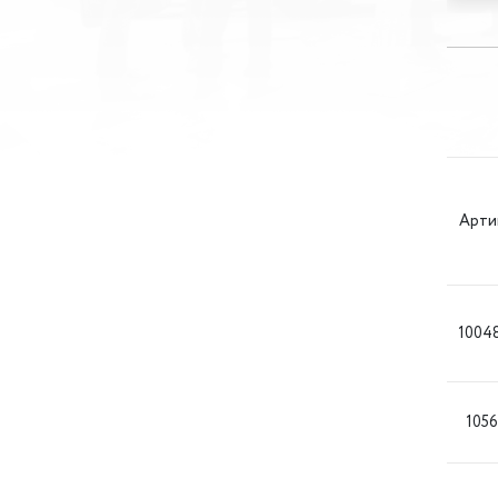
Арти
1004
1056