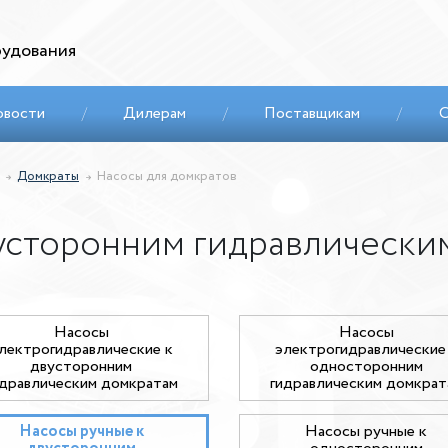
удования
овости
/
Дилерам
/
Поставщикам
/
С
Домкраты
Насосы для домкратов
вусторонним гидравлически
Насосы
Насосы
лектрогидравлические к
электрогидравлические
двусторонним
односторонним
идравлическим домкратам
гидравлическим домкрат
Насосы ручные к
Насосы ручные к