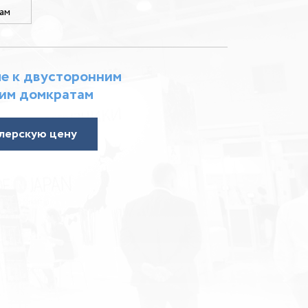
ам
е к двусторонним
им домкратам
лерскую цену