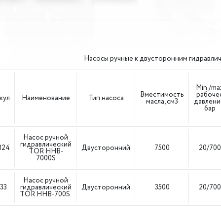
Насосы ручные к двусторонним гидравли
Min /ma
Вместимость
рабоче
кул
Наименование
Тип насоса
масла, см3
давлени
бар
Насос ручной
гидравлический
824
Двусторонний
7500
20/700
TOR HHB-
7000S
Насос ручной
33
гидравлический
Двусторонний
3500
20/700
TOR HHB-700S