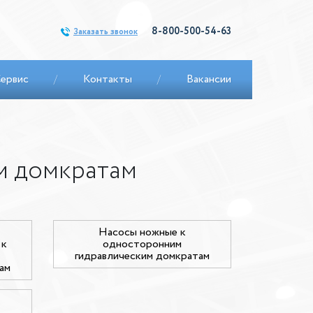
8-800-500-54-63
Заказать звонок
ервис
/
Контакты
/
Вакансии
м домкратам
Насосы ножные к
 к
односторонним
гидравлическим домкратам
ам