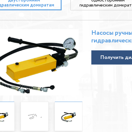
двусторонним
односторонним
дравлическим домкратам
гидравлическим домкрат
Насосы ручны
гидравлическ
Получить ди