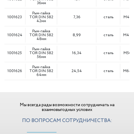
36мм
Рым-гайка
1001623
TOR DIN 582
7,36
сталь
М42
42мм
Рым-гайка
1001624
TOR DIN 582
8,99
сталь
М48
48мм
Рым-гайка
1001625
TOR DIN 582
16,34
сталь
М56
56мм
Рым-гайка
1001626
TOR DIN 582
24,54
сталь
М64
64мм
Мы всегда рады возможности сотрудничать на
взаимовыгодных услових
ПО ВОПРОСАМ СОТРУДНИЧЕСТВА: