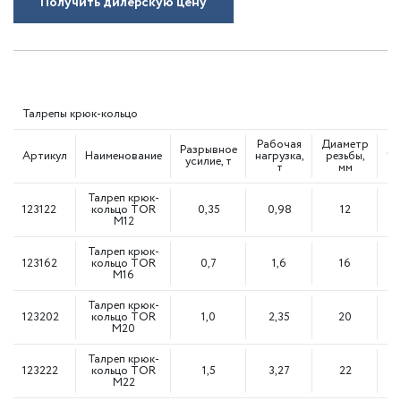
Получить дилерскую цену
Талрепы крюк-кольцо
Рабочая
Диаметр
Разрывное
Дл
Артикул
Наименование
нагрузка,
резьбы,
усилие, т
т
мм
Талреп крюк-
123122
кольцо TOR
0,35
0,98
12
М12
Талреп крюк-
123162
кольцо TOR
0,7
1,6
16
М16
Талреп крюк-
123202
кольцо TOR
1,0
2,35
20
М20
Талреп крюк-
123222
кольцо TOR
1,5
3,27
22
М22