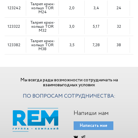
Талреп крюк-
123242
кольцо TOR
2,0
3,4
24
М24
Талреп крюк-
123322
кольцо TOR
3,0
5,17
32
М32
Талреп крюк-
123382
кольцо TOR
3,5
7,28
38
4
М38
Мы всегда рады возможности сотрудничать на
взаимовыгодных услових
ПО ВОПРОСАМ СОТРУДНИЧЕСТВА:
Напиши нам
Написать мне